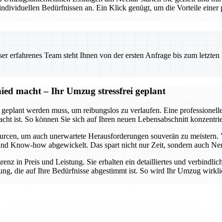
viduellen Bedürfnissen an. Ein Klick genügt, um die Vorteile einer pr
 erfahrenes Team steht Ihnen von der ersten Anfrage bis zum letzten Ka
ed macht – Ihr Umzug stressfrei geplant
t geplant werden muss, um reibungslos zu verlaufen. Eine professionel
dacht ist. So können Sie sich auf Ihren neuen Lebensabschnitt konzent
urcen, um auch unerwartete Herausforderungen souverän zu meistern. 
lt und Know-how abgewickelt. Das spart nicht nur Zeit, sondern auch Ne
arenz in Preis und Leistung. Sie erhalten ein detailliertes und verbindl
ng, die auf Ihre Bedürfnisse abgestimmt ist. So wird Ihr Umzug wirklic