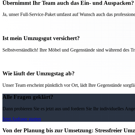
Übernimmt Ihr Team auch das Ein- und Auspacken?
Ja, unser Full-Service-Paket umfasst auf Wunsch auch das professio
Ist mein Umzugsgut versichert?
Selbstverständlich! Ihre Möbel und Gegenstände sind während des Tra
Wie läuft der Umzugstag ab?
Unser Team erscheint pünktlich vor Ort, lädt Ihre Gegenstände sorgfälti
Alle Fragen geklärt?
Dann probieren Sie es jetzt aus und fordern Sie Ihr individuelles Ang
Jetzt Anfrage starten
Von der Planung bis zur Umsetzung: Stressfreier U