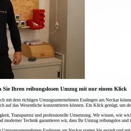
 Sie Ihren reibungslosen Umzug mit nur einem Klick
och mit dem richtigen Umzugsunternehmen Esslingen am Neckar können 
 auf das Wesentliche konzentrieren können. Ein Klick genügt, um den s
it, Transparenz und professionelle Umsetzung. Wir wissen, wie wichtig
 moderner Technik garantieren wir, dass Ihr Umzug reibungslos und te
m Umzugsunternehmen Esslingen am Neckar starten Sie gezielt und mit S