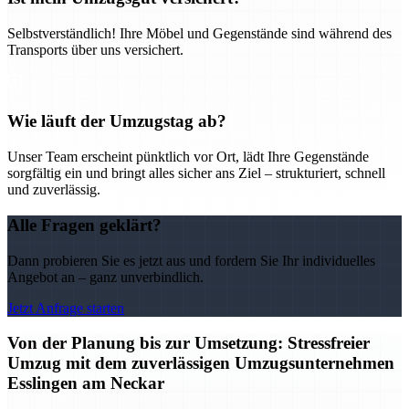
Selbstverständlich! Ihre Möbel und Gegenstände sind während des
Transports über uns versichert.
Wie läuft der Umzugstag ab?
Unser Team erscheint pünktlich vor Ort, lädt Ihre Gegenstände
sorgfältig ein und bringt alles sicher ans Ziel – strukturiert, schnell
und zuverlässig.
Alle Fragen geklärt?
Dann probieren Sie es jetzt aus und fordern Sie Ihr individuelles
Angebot an – ganz unverbindlich.
Jetzt Anfrage starten
Von der Planung bis zur Umsetzung: Stressfreier
Umzug mit dem zuverlässigen Umzugsunternehmen
Esslingen am Neckar