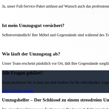
Ja, unser Full-Service-Paket umfasst auf Wunsch auch das professio
Ist mein Umzugsgut versichert?
Selbstverständlich! Ihre Möbel und Gegenstände sind während des Tra
Wie läuft der Umzugstag ab?
Unser Team erscheint pünktlich vor Ort, lädt Ihre Gegenstände sorgfälti
Alle Fragen geklärt?
Dann probieren Sie es jetzt aus und fordern Sie Ihr individuelles Ang
Jetzt Anfrage starten
Umzugshelfer – Der Schlüssel zu einem stressfreien