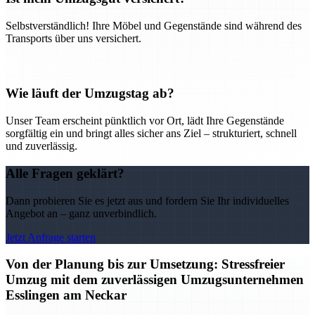
Selbstverständlich! Ihre Möbel und Gegenstände sind während des
Transports über uns versichert.
Wie läuft der Umzugstag ab?
Unser Team erscheint pünktlich vor Ort, lädt Ihre Gegenstände
sorgfältig ein und bringt alles sicher ans Ziel – strukturiert, schnell
und zuverlässig.
Alle Fragen geklärt?
Dann probieren Sie es jetzt aus und fordern Sie Ihr individuelles
Angebot an – ganz unverbindlich.
Jetzt Anfrage starten
Von der Planung bis zur Umsetzung: Stressfreier
Umzug mit dem zuverlässigen Umzugsunternehmen
Esslingen am Neckar