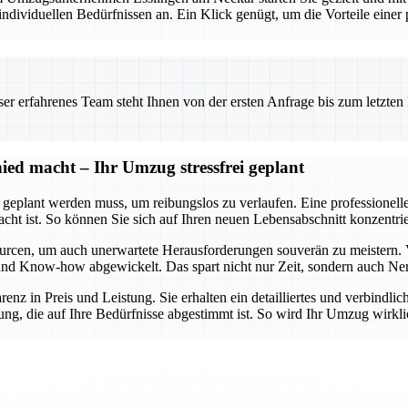
viduellen Bedürfnissen an. Ein Klick genügt, um die Vorteile einer pr
 erfahrenes Team steht Ihnen von der ersten Anfrage bis zum letzten Ka
ed macht – Ihr Umzug stressfrei geplant
t geplant werden muss, um reibungslos zu verlaufen. Eine professionel
dacht ist. So können Sie sich auf Ihren neuen Lebensabschnitt konzent
urcen, um auch unerwartete Herausforderungen souverän zu meistern. 
lt und Know-how abgewickelt. Das spart nicht nur Zeit, sondern auch Ne
arenz in Preis und Leistung. Sie erhalten ein detailliertes und verbindl
ng, die auf Ihre Bedürfnisse abgestimmt ist. So wird Ihr Umzug wirklic