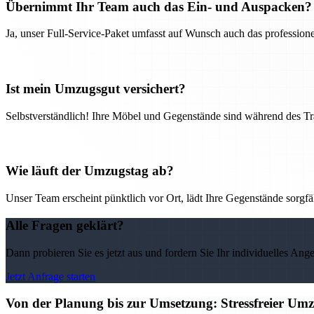
Übernimmt Ihr Team auch das Ein- und Auspacken?
Ja, unser Full-Service-Paket umfasst auf Wunsch auch das professio
Ist mein Umzugsgut versichert?
Selbstverständlich! Ihre Möbel und Gegenstände sind während des Tra
Wie läuft der Umzugstag ab?
Unser Team erscheint pünktlich vor Ort, lädt Ihre Gegenstände sorgfälti
Alle Fragen geklärt?
Dann probieren Sie es jetzt aus und fordern Sie Ihr individuelles Ang
Jetzt Anfrage starten
Von der Planung bis zur Umsetzung: Stressfreier U