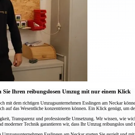
 Sie Ihren reibungslosen Umzug mit nur einem Klick
och mit dem richtigen Umzugsunternehmen Esslingen am Neckar können 
 auf das Wesentliche konzentrieren können. Ein Klick genügt, um den s
it, Transparenz und professionelle Umsetzung. Wir wissen, wie wichtig
 moderner Technik garantieren wir, dass Ihr Umzug reibungslos und te
m Umzugsunternehmen Esslingen am Neckar starten Sie gezielt und mit S