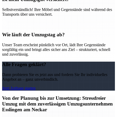
Selbstverständlich! Ihre Möbel und Gegenstände sind während des
Transports über uns versichert.
Wie läuft der Umzugstag ab?
Unser Team erscheint pünktlich vor Ort, lädt Ihre Gegenstände
sorgfältig ein und bringt alles sicher ans Ziel – strukturiert, schnell
und zuverlässig.
Alle Fragen geklärt?
Dann probieren Sie es jetzt aus und fordern Sie Ihr individuelles
Angebot an – ganz unverbindlich.
Jetzt Anfrage starten
Von der Planung bis zur Umsetzung: Stressfreier
Umzug mit dem zuverlässigen Umzugsunternehmen
Esslingen am Neckar