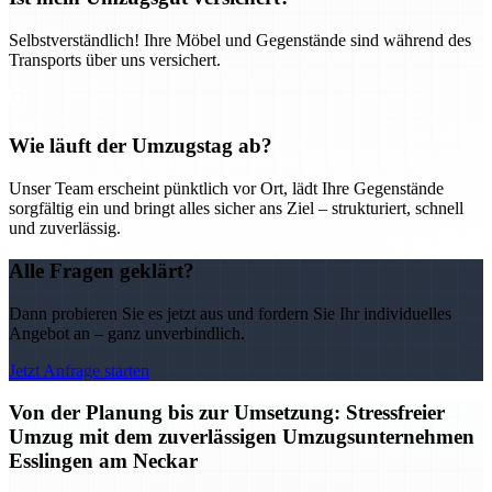
Selbstverständlich! Ihre Möbel und Gegenstände sind während des
Transports über uns versichert.
Wie läuft der Umzugstag ab?
Unser Team erscheint pünktlich vor Ort, lädt Ihre Gegenstände
sorgfältig ein und bringt alles sicher ans Ziel – strukturiert, schnell
und zuverlässig.
Alle Fragen geklärt?
Dann probieren Sie es jetzt aus und fordern Sie Ihr individuelles
Angebot an – ganz unverbindlich.
Jetzt Anfrage starten
Von der Planung bis zur Umsetzung: Stressfreier
Umzug mit dem zuverlässigen Umzugsunternehmen
Esslingen am Neckar