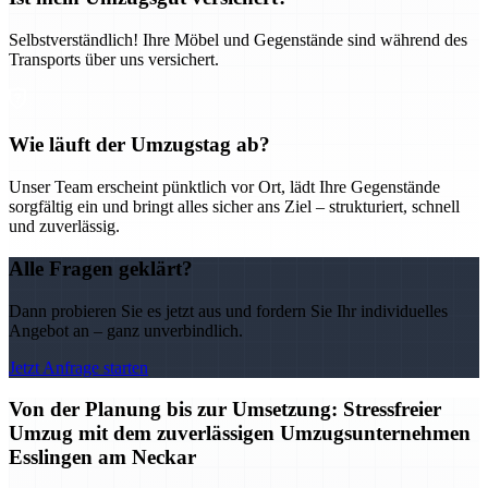
Selbstverständlich! Ihre Möbel und Gegenstände sind während des
Transports über uns versichert.
Wie läuft der Umzugstag ab?
Unser Team erscheint pünktlich vor Ort, lädt Ihre Gegenstände
sorgfältig ein und bringt alles sicher ans Ziel – strukturiert, schnell
und zuverlässig.
Alle Fragen geklärt?
Dann probieren Sie es jetzt aus und fordern Sie Ihr individuelles
Angebot an – ganz unverbindlich.
Jetzt Anfrage starten
Von der Planung bis zur Umsetzung: Stressfreier
Umzug mit dem zuverlässigen Umzugsunternehmen
Esslingen am Neckar