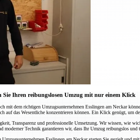
 Sie Ihren reibungslosen Umzug mit nur einem Klick
och mit dem richtigen Umzugsunternehmen Esslingen am Neckar können 
 auf das Wesentliche konzentrieren können. Ein Klick genügt, um den s
it, Transparenz und professionelle Umsetzung. Wir wissen, wie wichtig
 moderner Technik garantieren wir, dass Ihr Umzug reibungslos und te
m Umzugsunternehmen Esslingen am Neckar starten Sie gezielt und mit S