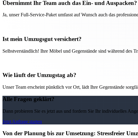
Übernimmt Ihr Team auch das Ein- und Auspacken?
Ja, unser Full-Service-Paket umfasst auf Wunsch auch das professio
Ist mein Umzugsgut versichert?
Selbstverständlich! Ihre Möbel und Gegenstände sind während des Tra
Wie läuft der Umzugstag ab?
Unser Team erscheint pünktlich vor Ort, lädt Ihre Gegenstände sorgfälti
Alle Fragen geklärt?
Dann probieren Sie es jetzt aus und fordern Sie Ihr individuelles Ang
Jetzt Anfrage starten
Von der Planung bis zur Umsetzung: Stressfreier U