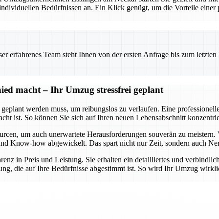
viduellen Bedürfnissen an. Ein Klick genügt, um die Vorteile einer pr
 erfahrenes Team steht Ihnen von der ersten Anfrage bis zum letzten Ka
ed macht – Ihr Umzug stressfrei geplant
t geplant werden muss, um reibungslos zu verlaufen. Eine professionel
dacht ist. So können Sie sich auf Ihren neuen Lebensabschnitt konzent
urcen, um auch unerwartete Herausforderungen souverän zu meistern. 
lt und Know-how abgewickelt. Das spart nicht nur Zeit, sondern auch Ne
arenz in Preis und Leistung. Sie erhalten ein detailliertes und verbindl
ng, die auf Ihre Bedürfnisse abgestimmt ist. So wird Ihr Umzug wirklic