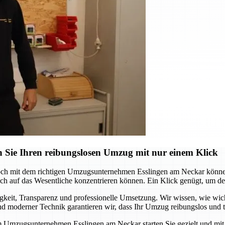
 Sie Ihren reibungslosen Umzug mit nur einem Klick
och mit dem richtigen Umzugsunternehmen Esslingen am Neckar können 
 auf das Wesentliche konzentrieren können. Ein Klick genügt, um den s
it, Transparenz und professionelle Umsetzung. Wir wissen, wie wichtig
 moderner Technik garantieren wir, dass Ihr Umzug reibungslos und te
m Umzugsunternehmen Esslingen am Neckar starten Sie gezielt und mit S