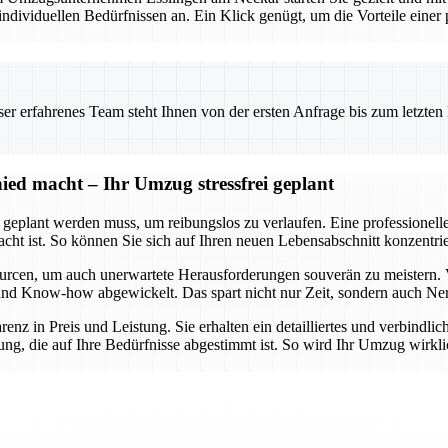
viduellen Bedürfnissen an. Ein Klick genügt, um die Vorteile einer pr
 erfahrenes Team steht Ihnen von der ersten Anfrage bis zum letzten Ka
ed macht – Ihr Umzug stressfrei geplant
t geplant werden muss, um reibungslos zu verlaufen. Eine professionel
dacht ist. So können Sie sich auf Ihren neuen Lebensabschnitt konzent
urcen, um auch unerwartete Herausforderungen souverän zu meistern. 
lt und Know-how abgewickelt. Das spart nicht nur Zeit, sondern auch Ne
arenz in Preis und Leistung. Sie erhalten ein detailliertes und verbindl
ng, die auf Ihre Bedürfnisse abgestimmt ist. So wird Ihr Umzug wirklic