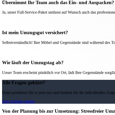
Übernimmt Ihr Team auch das Ein- und Auspacken?
Ja, unser Full-Service-Paket umfasst auf Wunsch auch das professio
Ist mein Umzugsgut versichert?
Selbstverständlich! Ihre Möbel und Gegenstände sind während des Tra
Wie läuft der Umzugstag ab?
Unser Team erscheint pünktlich vor Ort, lädt Ihre Gegenstände sorgfälti
Alle Fragen geklärt?
Dann probieren Sie es jetzt aus und fordern Sie Ihr individuelles Ang
Jetzt Anfrage starten
Von der Planung bis zur Umsetzung: Stressfreier U