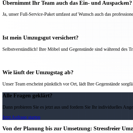
Übernimmt Ihr Team auch das Ein- und Auspacken?
Ja, unser Full-Service-Paket umfasst auf Wunsch auch das professio
Ist mein Umzugsgut versichert?
Selbstverständlich! Ihre Möbel und Gegenstände sind während des Tra
Wie läuft der Umzugstag ab?
Unser Team erscheint pünktlich vor Ort, lädt Ihre Gegenstände sorgfälti
Alle Fragen geklärt?
Dann probieren Sie es jetzt aus und fordern Sie Ihr individuelles Ang
Jetzt Anfrage starten
Von der Planung bis zur Umsetzung: Stressfreier U