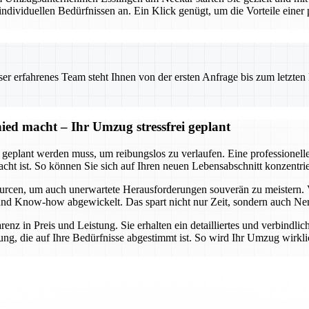
viduellen Bedürfnissen an. Ein Klick genügt, um die Vorteile einer pr
 erfahrenes Team steht Ihnen von der ersten Anfrage bis zum letzten Ka
ed macht – Ihr Umzug stressfrei geplant
t geplant werden muss, um reibungslos zu verlaufen. Eine professionel
dacht ist. So können Sie sich auf Ihren neuen Lebensabschnitt konzent
urcen, um auch unerwartete Herausforderungen souverän zu meistern. 
lt und Know-how abgewickelt. Das spart nicht nur Zeit, sondern auch Ne
arenz in Preis und Leistung. Sie erhalten ein detailliertes und verbindl
ng, die auf Ihre Bedürfnisse abgestimmt ist. So wird Ihr Umzug wirklic