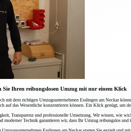
 Sie Ihren reibungslosen Umzug mit nur einem Klick
och mit dem richtigen Umzugsunternehmen Esslingen am Neckar können 
 auf das Wesentliche konzentrieren können. Ein Klick genügt, um den s
it, Transparenz und professionelle Umsetzung. Wir wissen, wie wichtig
 moderner Technik garantieren wir, dass Ihr Umzug reibungslos und te
m Umzugsunternehmen Esslingen am Neckar starten Sie gezielt und mit S