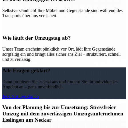
Selbstverständlich! Ihre Möbel und Gegenstände sind während des
Transports über uns versichert.
Wie läuft der Umzugstag ab?
Unser Team erscheint pünktlich vor Ort, lädt Ihre Gegenstände
sorgfältig ein und bringt alles sicher ans Ziel – strukturiert, schnell
und zuverlässig.
Alle Fragen geklärt?
Dann probieren Sie es jetzt aus und fordern Sie Ihr individuelles
Angebot an – ganz unverbindlich.
Jetzt Anfrage starten
Von der Planung bis zur Umsetzung: Stressfreier
Umzug mit dem zuverlässigen Umzugsunternehmen
Esslingen am Neckar