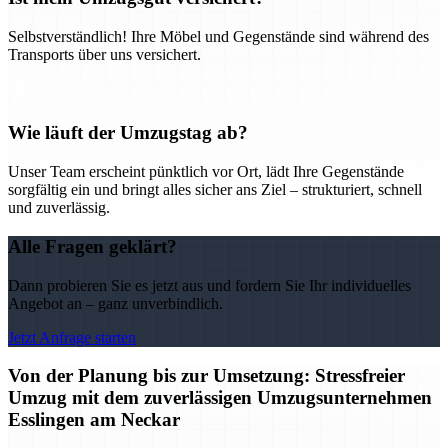
Selbstverständlich! Ihre Möbel und Gegenstände sind während des
Transports über uns versichert.
Wie läuft der Umzugstag ab?
Unser Team erscheint pünktlich vor Ort, lädt Ihre Gegenstände
sorgfältig ein und bringt alles sicher ans Ziel – strukturiert, schnell
und zuverlässig.
Alle Fragen geklärt?
Dann probieren Sie es jetzt aus und fordern Sie Ihr individuelles
Angebot an – ganz unverbindlich.
Jetzt Anfrage starten
Von der Planung bis zur Umsetzung: Stressfreier
Umzug mit dem zuverlässigen Umzugsunternehmen
Esslingen am Neckar