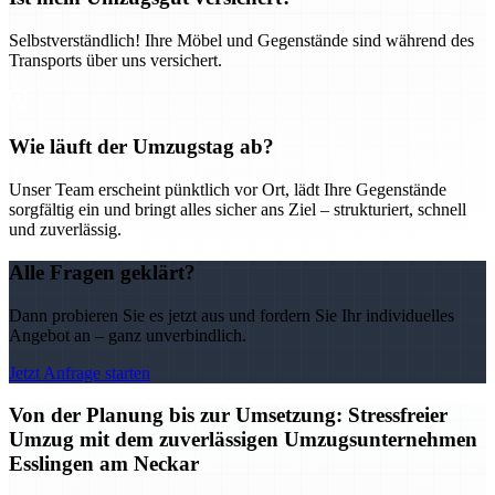
Selbstverständlich! Ihre Möbel und Gegenstände sind während des
Transports über uns versichert.
Wie läuft der Umzugstag ab?
Unser Team erscheint pünktlich vor Ort, lädt Ihre Gegenstände
sorgfältig ein und bringt alles sicher ans Ziel – strukturiert, schnell
und zuverlässig.
Alle Fragen geklärt?
Dann probieren Sie es jetzt aus und fordern Sie Ihr individuelles
Angebot an – ganz unverbindlich.
Jetzt Anfrage starten
Von der Planung bis zur Umsetzung: Stressfreier
Umzug mit dem zuverlässigen Umzugsunternehmen
Esslingen am Neckar