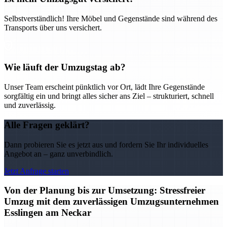
Selbstverständlich! Ihre Möbel und Gegenstände sind während des
Transports über uns versichert.
Wie läuft der Umzugstag ab?
Unser Team erscheint pünktlich vor Ort, lädt Ihre Gegenstände
sorgfältig ein und bringt alles sicher ans Ziel – strukturiert, schnell
und zuverlässig.
Alle Fragen geklärt?
Dann probieren Sie es jetzt aus und fordern Sie Ihr individuelles
Angebot an – ganz unverbindlich.
Jetzt Anfrage starten
Von der Planung bis zur Umsetzung: Stressfreier
Umzug mit dem zuverlässigen Umzugsunternehmen
Esslingen am Neckar