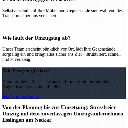
Selbstverständlich! Ihre Möbel und Gegenstände sind während des
Transports über uns versichert.
Wie läuft der Umzugstag ab?
Unser Team erscheint pünktlich vor Ort, lädt Ihre Gegenstände
sorgfältig ein und bringt alles sicher ans Ziel – strukturiert, schnell
und zuverlässig.
Alle Fragen geklärt?
Dann probieren Sie es jetzt aus und fordern Sie Ihr individuelles
Angebot an – ganz unverbindlich.
Jetzt Anfrage starten
Von der Planung bis zur Umsetzung: Stressfreier
Umzug mit dem zuverlässigen Umzugsunternehmen
Esslingen am Neckar