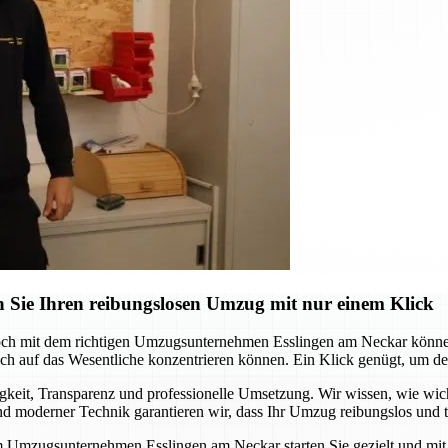
 Sie Ihren reibungslosen Umzug mit nur einem Klick
och mit dem richtigen Umzugsunternehmen Esslingen am Neckar können 
 auf das Wesentliche konzentrieren können. Ein Klick genügt, um den s
it, Transparenz und professionelle Umsetzung. Wir wissen, wie wichtig
 moderner Technik garantieren wir, dass Ihr Umzug reibungslos und te
m Umzugsunternehmen Esslingen am Neckar starten Sie gezielt und mit S