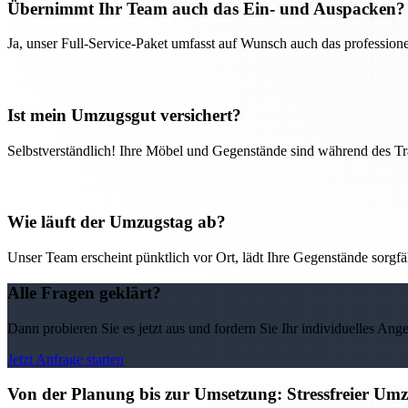
Übernimmt Ihr Team auch das Ein- und Auspacken?
Ja, unser Full-Service-Paket umfasst auf Wunsch auch das professio
Ist mein Umzugsgut versichert?
Selbstverständlich! Ihre Möbel und Gegenstände sind während des Tra
Wie läuft der Umzugstag ab?
Unser Team erscheint pünktlich vor Ort, lädt Ihre Gegenstände sorgfälti
Alle Fragen geklärt?
Dann probieren Sie es jetzt aus und fordern Sie Ihr individuelles Ang
Jetzt Anfrage starten
Von der Planung bis zur Umsetzung: Stressfreier U