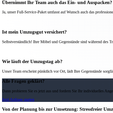
Übernimmt Ihr Team auch das Ein- und Auspacken?
Ja, unser Full-Service-Paket umfasst auf Wunsch auch das professio
Ist mein Umzugsgut versichert?
Selbstverständlich! Ihre Möbel und Gegenstände sind während des Tra
Wie läuft der Umzugstag ab?
Unser Team erscheint pünktlich vor Ort, lädt Ihre Gegenstände sorgfälti
Alle Fragen geklärt?
Dann probieren Sie es jetzt aus und fordern Sie Ihr individuelles Ang
Jetzt Anfrage starten
Von der Planung bis zur Umsetzung: Stressfreier U