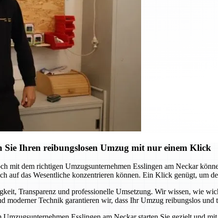
 Sie Ihren reibungslosen Umzug mit nur einem Klick
och mit dem richtigen Umzugsunternehmen Esslingen am Neckar können 
 auf das Wesentliche konzentrieren können. Ein Klick genügt, um den s
it, Transparenz und professionelle Umsetzung. Wir wissen, wie wichtig
 moderner Technik garantieren wir, dass Ihr Umzug reibungslos und te
m Umzugsunternehmen Esslingen am Neckar starten Sie gezielt und mit S