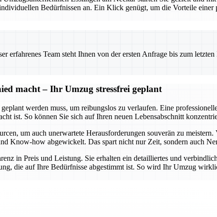
viduellen Bedürfnissen an. Ein Klick genügt, um die Vorteile einer pr
 erfahrenes Team steht Ihnen von der ersten Anfrage bis zum letzten Ka
ed macht – Ihr Umzug stressfrei geplant
t geplant werden muss, um reibungslos zu verlaufen. Eine professionel
dacht ist. So können Sie sich auf Ihren neuen Lebensabschnitt konzent
urcen, um auch unerwartete Herausforderungen souverän zu meistern. 
lt und Know-how abgewickelt. Das spart nicht nur Zeit, sondern auch Ne
arenz in Preis und Leistung. Sie erhalten ein detailliertes und verbindl
ng, die auf Ihre Bedürfnisse abgestimmt ist. So wird Ihr Umzug wirklic