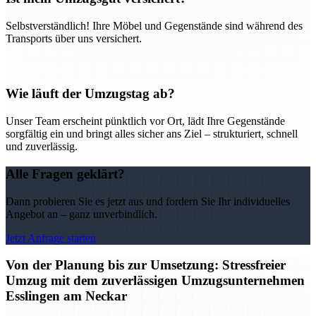
Selbstverständlich! Ihre Möbel und Gegenstände sind während des
Transports über uns versichert.
Wie läuft der Umzugstag ab?
Unser Team erscheint pünktlich vor Ort, lädt Ihre Gegenstände
sorgfältig ein und bringt alles sicher ans Ziel – strukturiert, schnell
und zuverlässig.
Alle Fragen geklärt?
Dann probieren Sie es jetzt aus und fordern Sie Ihr individuelles
Angebot an – ganz unverbindlich.
Jetzt Anfrage starten
Von der Planung bis zur Umsetzung: Stressfreier
Umzug mit dem zuverlässigen Umzugsunternehmen
Esslingen am Neckar