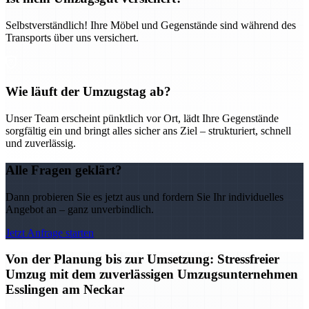
Selbstverständlich! Ihre Möbel und Gegenstände sind während des
Transports über uns versichert.
Wie läuft der Umzugstag ab?
Unser Team erscheint pünktlich vor Ort, lädt Ihre Gegenstände
sorgfältig ein und bringt alles sicher ans Ziel – strukturiert, schnell
und zuverlässig.
Alle Fragen geklärt?
Dann probieren Sie es jetzt aus und fordern Sie Ihr individuelles
Angebot an – ganz unverbindlich.
Jetzt Anfrage starten
Von der Planung bis zur Umsetzung: Stressfreier
Umzug mit dem zuverlässigen Umzugsunternehmen
Esslingen am Neckar