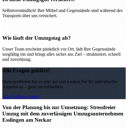
Selbstverständlich! Ihre Möbel und Gegenstände sind während des
Transports über uns versichert.
Wie läuft der Umzugstag ab?
Unser Team erscheint pünktlich vor Ort, lädt Ihre Gegenstände
sorgfältig ein und bringt alles sicher ans Ziel – strukturiert, schnell
und zuverlässig.
Alle Fragen geklärt?
Dann probieren Sie es jetzt aus und fordern Sie Ihr individuelles
Angebot an – ganz unverbindlich.
Jetzt Anfrage starten
Von der Planung bis zur Umsetzung: Stressfreier
Umzug mit dem zuverlässigen Umzugsunternehmen
Esslingen am Neckar