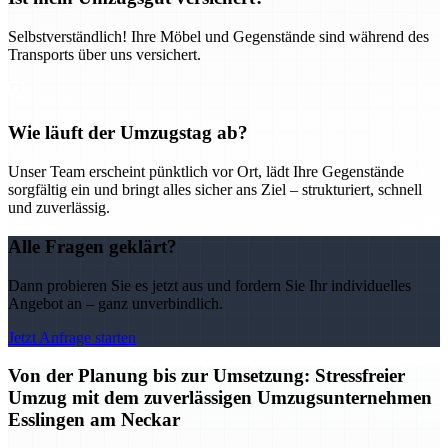
Selbstverständlich! Ihre Möbel und Gegenstände sind während des
Transports über uns versichert.
Wie läuft der Umzugstag ab?
Unser Team erscheint pünktlich vor Ort, lädt Ihre Gegenstände
sorgfältig ein und bringt alles sicher ans Ziel – strukturiert, schnell
und zuverlässig.
Alle Fragen geklärt?
Dann probieren Sie es jetzt aus und fordern Sie Ihr individuelles
Angebot an – ganz unverbindlich.
Jetzt Anfrage starten
Von der Planung bis zur Umsetzung: Stressfreier
Umzug mit dem zuverlässigen Umzugsunternehmen
Esslingen am Neckar