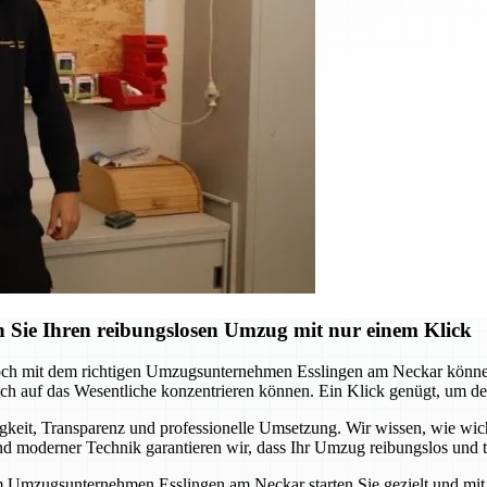
 Sie Ihren reibungslosen Umzug mit nur einem Klick
och mit dem richtigen Umzugsunternehmen Esslingen am Neckar können 
 auf das Wesentliche konzentrieren können. Ein Klick genügt, um den s
it, Transparenz und professionelle Umsetzung. Wir wissen, wie wichtig
 moderner Technik garantieren wir, dass Ihr Umzug reibungslos und te
m Umzugsunternehmen Esslingen am Neckar starten Sie gezielt und mit S