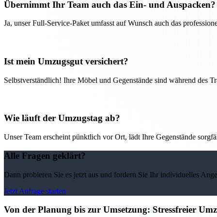
Übernimmt Ihr Team auch das Ein- und Auspacken?
Ja, unser Full-Service-Paket umfasst auf Wunsch auch das professio
Ist mein Umzugsgut versichert?
Selbstverständlich! Ihre Möbel und Gegenstände sind während des Tra
Wie läuft der Umzugstag ab?
Unser Team erscheint pünktlich vor Ort, lädt Ihre Gegenstände sorgfälti
Alle Fragen geklärt?
Dann probieren Sie es jetzt aus und fordern Sie Ihr individuelles Ang
Jetzt Anfrage starten
Von der Planung bis zur Umsetzung: Stressfreier U