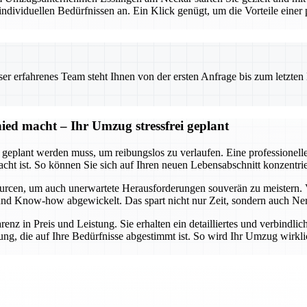
viduellen Bedürfnissen an. Ein Klick genügt, um die Vorteile einer pr
 erfahrenes Team steht Ihnen von der ersten Anfrage bis zum letzten Ka
ed macht – Ihr Umzug stressfrei geplant
t geplant werden muss, um reibungslos zu verlaufen. Eine professionel
dacht ist. So können Sie sich auf Ihren neuen Lebensabschnitt konzent
urcen, um auch unerwartete Herausforderungen souverän zu meistern. 
lt und Know-how abgewickelt. Das spart nicht nur Zeit, sondern auch Ne
arenz in Preis und Leistung. Sie erhalten ein detailliertes und verbindl
ng, die auf Ihre Bedürfnisse abgestimmt ist. So wird Ihr Umzug wirklic