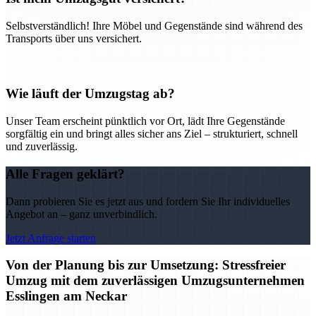
Selbstverständlich! Ihre Möbel und Gegenstände sind während des
Transports über uns versichert.
Wie läuft der Umzugstag ab?
Unser Team erscheint pünktlich vor Ort, lädt Ihre Gegenstände
sorgfältig ein und bringt alles sicher ans Ziel – strukturiert, schnell
und zuverlässig.
Alle Fragen geklärt?
Dann probieren Sie es jetzt aus und fordern Sie Ihr individuelles
Angebot an – ganz unverbindlich.
Jetzt Anfrage starten
Von der Planung bis zur Umsetzung: Stressfreier
Umzug mit dem zuverlässigen Umzugsunternehmen
Esslingen am Neckar