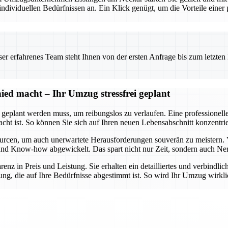
viduellen Bedürfnissen an. Ein Klick genügt, um die Vorteile einer pr
 erfahrenes Team steht Ihnen von der ersten Anfrage bis zum letzten Ka
ed macht – Ihr Umzug stressfrei geplant
t geplant werden muss, um reibungslos zu verlaufen. Eine professionel
dacht ist. So können Sie sich auf Ihren neuen Lebensabschnitt konzent
urcen, um auch unerwartete Herausforderungen souverän zu meistern. 
lt und Know-how abgewickelt. Das spart nicht nur Zeit, sondern auch Ne
arenz in Preis und Leistung. Sie erhalten ein detailliertes und verbindl
ng, die auf Ihre Bedürfnisse abgestimmt ist. So wird Ihr Umzug wirklic