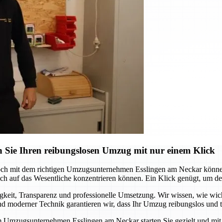
 Sie Ihren reibungslosen Umzug mit nur einem Klick
och mit dem richtigen Umzugsunternehmen Esslingen am Neckar können 
 auf das Wesentliche konzentrieren können. Ein Klick genügt, um den s
it, Transparenz und professionelle Umsetzung. Wir wissen, wie wichtig
 moderner Technik garantieren wir, dass Ihr Umzug reibungslos und te
m Umzugsunternehmen Esslingen am Neckar starten Sie gezielt und mit S