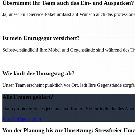
Übernimmt Ihr Team auch das Ein- und Auspacken?
Ja, unser Full-Service-Paket umfasst auf Wunsch auch das professio
Ist mein Umzugsgut versichert?
Selbstverständlich! Ihre Möbel und Gegenstände sind während des Tra
Wie läuft der Umzugstag ab?
Unser Team erscheint pünktlich vor Ort, lädt Ihre Gegenstände sorgfälti
Alle Fragen geklärt?
Dann probieren Sie es jetzt aus und fordern Sie Ihr individuelles Ang
Jetzt Anfrage starten
Von der Planung bis zur Umsetzung: Stressfreier U