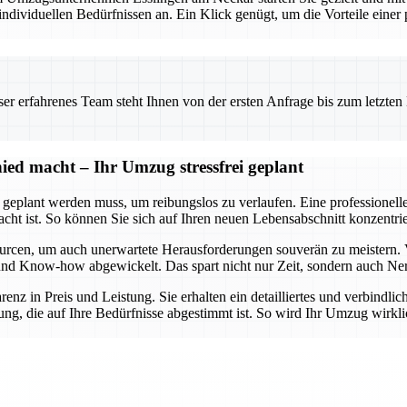
viduellen Bedürfnissen an. Ein Klick genügt, um die Vorteile einer pr
 erfahrenes Team steht Ihnen von der ersten Anfrage bis zum letzten Ka
ed macht – Ihr Umzug stressfrei geplant
t geplant werden muss, um reibungslos zu verlaufen. Eine professionel
dacht ist. So können Sie sich auf Ihren neuen Lebensabschnitt konzent
urcen, um auch unerwartete Herausforderungen souverän zu meistern. 
lt und Know-how abgewickelt. Das spart nicht nur Zeit, sondern auch Ne
arenz in Preis und Leistung. Sie erhalten ein detailliertes und verbindl
ng, die auf Ihre Bedürfnisse abgestimmt ist. So wird Ihr Umzug wirklic