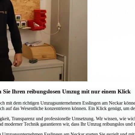
 Sie Ihren reibungslosen Umzug mit nur einem Klick
och mit dem richtigen Umzugsunternehmen Esslingen am Neckar können 
 auf das Wesentliche konzentrieren können. Ein Klick genügt, um den s
it, Transparenz und professionelle Umsetzung. Wir wissen, wie wichtig
 moderner Technik garantieren wir, dass Ihr Umzug reibungslos und te
m Umzugsunternehmen Esslingen am Neckar starten Sie gezielt und mit S