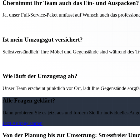
Übernimmt Ihr Team auch das Ein- und Auspacken?
Ja, unser Full-Service-Paket umfasst auf Wunsch auch das professio
Ist mein Umzugsgut versichert?
Selbstverständlich! Ihre Möbel und Gegenstände sind während des Tra
Wie läuft der Umzugstag ab?
Unser Team erscheint pünktlich vor Ort, lädt Ihre Gegenstände sorgfälti
Alle Fragen geklärt?
Dann probieren Sie es jetzt aus und fordern Sie Ihr individuelles Ang
Jetzt Anfrage starten
Von der Planung bis zur Umsetzung: Stressfreier U