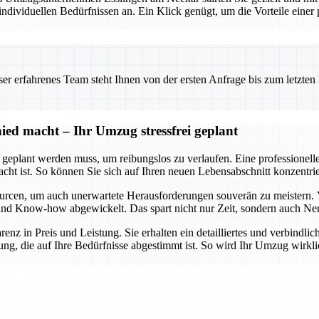
viduellen Bedürfnissen an. Ein Klick genügt, um die Vorteile einer pr
 erfahrenes Team steht Ihnen von der ersten Anfrage bis zum letzten Ka
ed macht – Ihr Umzug stressfrei geplant
t geplant werden muss, um reibungslos zu verlaufen. Eine professionel
dacht ist. So können Sie sich auf Ihren neuen Lebensabschnitt konzent
urcen, um auch unerwartete Herausforderungen souverän zu meistern. 
lt und Know-how abgewickelt. Das spart nicht nur Zeit, sondern auch Ne
arenz in Preis und Leistung. Sie erhalten ein detailliertes und verbindl
ng, die auf Ihre Bedürfnisse abgestimmt ist. So wird Ihr Umzug wirklic