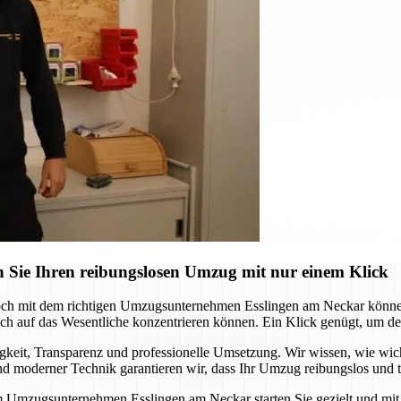
 Sie Ihren reibungslosen Umzug mit nur einem Klick
och mit dem richtigen Umzugsunternehmen Esslingen am Neckar können 
 auf das Wesentliche konzentrieren können. Ein Klick genügt, um den s
it, Transparenz und professionelle Umsetzung. Wir wissen, wie wichtig
 moderner Technik garantieren wir, dass Ihr Umzug reibungslos und te
m Umzugsunternehmen Esslingen am Neckar starten Sie gezielt und mit S