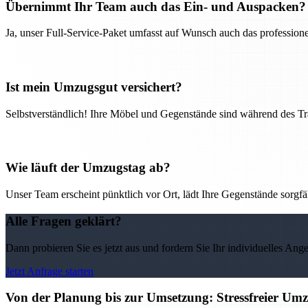
Übernimmt Ihr Team auch das Ein- und Auspacken?
Ja, unser Full-Service-Paket umfasst auf Wunsch auch das professio
Ist mein Umzugsgut versichert?
Selbstverständlich! Ihre Möbel und Gegenstände sind während des Tra
Wie läuft der Umzugstag ab?
Unser Team erscheint pünktlich vor Ort, lädt Ihre Gegenstände sorgfälti
Alle Fragen geklärt?
Dann probieren Sie es jetzt aus und fordern Sie Ihr individuelles Ang
Jetzt Anfrage starten
Von der Planung bis zur Umsetzung: Stressfreier U