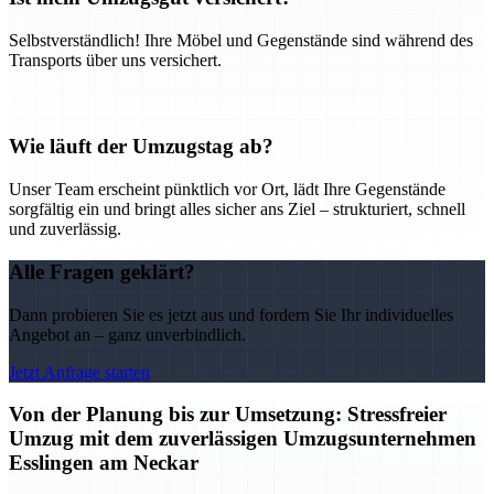
Selbstverständlich! Ihre Möbel und Gegenstände sind während des
Transports über uns versichert.
Wie läuft der Umzugstag ab?
Unser Team erscheint pünktlich vor Ort, lädt Ihre Gegenstände
sorgfältig ein und bringt alles sicher ans Ziel – strukturiert, schnell
und zuverlässig.
Alle Fragen geklärt?
Dann probieren Sie es jetzt aus und fordern Sie Ihr individuelles
Angebot an – ganz unverbindlich.
Jetzt Anfrage starten
Von der Planung bis zur Umsetzung: Stressfreier
Umzug mit dem zuverlässigen Umzugsunternehmen
Esslingen am Neckar