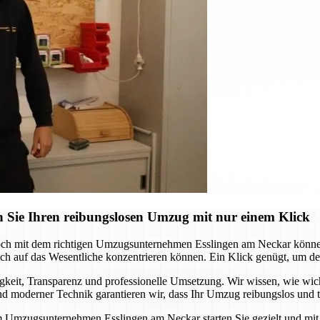
 Sie Ihren reibungslosen Umzug mit nur einem Klick
och mit dem richtigen Umzugsunternehmen Esslingen am Neckar können 
 auf das Wesentliche konzentrieren können. Ein Klick genügt, um den s
it, Transparenz und professionelle Umsetzung. Wir wissen, wie wichtig
 moderner Technik garantieren wir, dass Ihr Umzug reibungslos und te
m Umzugsunternehmen Esslingen am Neckar starten Sie gezielt und mit S