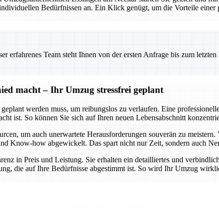
viduellen Bedürfnissen an. Ein Klick genügt, um die Vorteile einer pr
 erfahrenes Team steht Ihnen von der ersten Anfrage bis zum letzten Ka
ed macht – Ihr Umzug stressfrei geplant
t geplant werden muss, um reibungslos zu verlaufen. Eine professionel
dacht ist. So können Sie sich auf Ihren neuen Lebensabschnitt konzent
urcen, um auch unerwartete Herausforderungen souverän zu meistern. 
lt und Know-how abgewickelt. Das spart nicht nur Zeit, sondern auch Ne
arenz in Preis und Leistung. Sie erhalten ein detailliertes und verbindl
ng, die auf Ihre Bedürfnisse abgestimmt ist. So wird Ihr Umzug wirklic