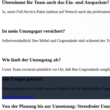
Übernimmt Ihr Team auch das Ein- und Auspacken?
Ja, unser Full-Service-Paket umfasst auf Wunsch auch das professio
Ist mein Umzugsgut versichert?
Selbstverständlich! Ihre Möbel und Gegenstände sind während des Tra
Wie läuft der Umzugstag ab?
Unser Team erscheint pünktlich vor Ort, lädt Ihre Gegenstände sorgfälti
Alle Fragen geklärt?
Dann probieren Sie es jetzt aus und fordern Sie Ihr individuelles Ang
Jetzt Anfrage starten
Von der Planung bis zur Umsetzung: Stressfreier U