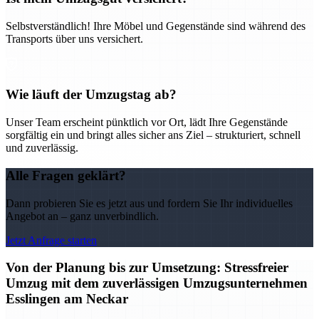
Selbstverständlich! Ihre Möbel und Gegenstände sind während des
Transports über uns versichert.
Wie läuft der Umzugstag ab?
Unser Team erscheint pünktlich vor Ort, lädt Ihre Gegenstände
sorgfältig ein und bringt alles sicher ans Ziel – strukturiert, schnell
und zuverlässig.
Alle Fragen geklärt?
Dann probieren Sie es jetzt aus und fordern Sie Ihr individuelles
Angebot an – ganz unverbindlich.
Jetzt Anfrage starten
Von der Planung bis zur Umsetzung: Stressfreier
Umzug mit dem zuverlässigen Umzugsunternehmen
Esslingen am Neckar