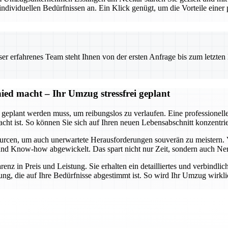
viduellen Bedürfnissen an. Ein Klick genügt, um die Vorteile einer pr
 erfahrenes Team steht Ihnen von der ersten Anfrage bis zum letzten Ka
ed macht – Ihr Umzug stressfrei geplant
t geplant werden muss, um reibungslos zu verlaufen. Eine professionel
dacht ist. So können Sie sich auf Ihren neuen Lebensabschnitt konzent
urcen, um auch unerwartete Herausforderungen souverän zu meistern. 
lt und Know-how abgewickelt. Das spart nicht nur Zeit, sondern auch Ne
arenz in Preis und Leistung. Sie erhalten ein detailliertes und verbindl
ng, die auf Ihre Bedürfnisse abgestimmt ist. So wird Ihr Umzug wirklic