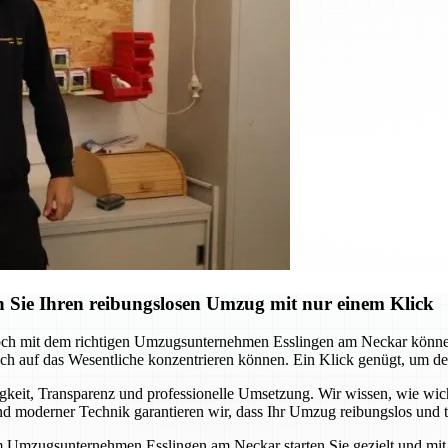
 Sie Ihren reibungslosen Umzug mit nur einem Klick
och mit dem richtigen Umzugsunternehmen Esslingen am Neckar können 
 auf das Wesentliche konzentrieren können. Ein Klick genügt, um den s
it, Transparenz und professionelle Umsetzung. Wir wissen, wie wichtig
 moderner Technik garantieren wir, dass Ihr Umzug reibungslos und te
m Umzugsunternehmen Esslingen am Neckar starten Sie gezielt und mit S