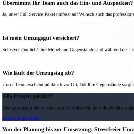
Übernimmt Ihr Team auch das Ein- und Auspacken?
Ja, unser Full-Service-Paket umfasst auf Wunsch auch das professio
Ist mein Umzugsgut versichert?
Selbstverständlich! Ihre Möbel und Gegenstände sind während des Tra
Wie läuft der Umzugstag ab?
Unser Team erscheint pünktlich vor Ort, lädt Ihre Gegenstände sorgfälti
Alle Fragen geklärt?
Dann probieren Sie es jetzt aus und fordern Sie Ihr individuelles Ang
Jetzt Anfrage starten
Von der Planung bis zur Umsetzung: Stressfreier U