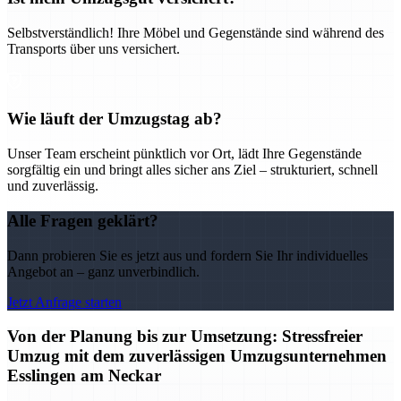
Selbstverständlich! Ihre Möbel und Gegenstände sind während des
Transports über uns versichert.
Wie läuft der Umzugstag ab?
Unser Team erscheint pünktlich vor Ort, lädt Ihre Gegenstände
sorgfältig ein und bringt alles sicher ans Ziel – strukturiert, schnell
und zuverlässig.
Alle Fragen geklärt?
Dann probieren Sie es jetzt aus und fordern Sie Ihr individuelles
Angebot an – ganz unverbindlich.
Jetzt Anfrage starten
Von der Planung bis zur Umsetzung: Stressfreier
Umzug mit dem zuverlässigen Umzugsunternehmen
Esslingen am Neckar