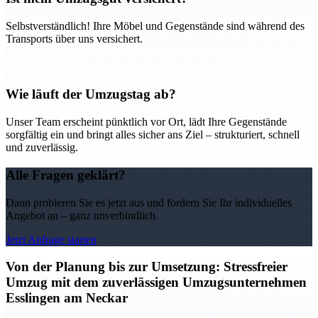
Selbstverständlich! Ihre Möbel und Gegenstände sind während des
Transports über uns versichert.
Wie läuft der Umzugstag ab?
Unser Team erscheint pünktlich vor Ort, lädt Ihre Gegenstände
sorgfältig ein und bringt alles sicher ans Ziel – strukturiert, schnell
und zuverlässig.
Alle Fragen geklärt?
Dann probieren Sie es jetzt aus und fordern Sie Ihr individuelles
Angebot an – ganz unverbindlich.
Jetzt Anfrage starten
Von der Planung bis zur Umsetzung: Stressfreier
Umzug mit dem zuverlässigen Umzugsunternehmen
Esslingen am Neckar