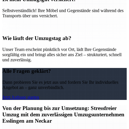
Selbstverständlich! Ihre Möbel und Gegenstände sind während des
Transports über uns versichert.
Wie läuft der Umzugstag ab?
Unser Team erscheint pünktlich vor Ort, lädt Ihre Gegenstände
sorgfältig ein und bringt alles sicher ans Ziel – strukturiert, schnell
und zuverlässig.
Alle Fragen geklärt?
Dann probieren Sie es jetzt aus und fordern Sie Ihr individuelles
Angebot an – ganz unverbindlich.
Jetzt Anfrage starten
Von der Planung bis zur Umsetzung: Stressfreier
Umzug mit dem zuverlässigen Umzugsunternehmen
Esslingen am Neckar