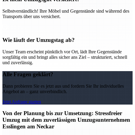
Selbstverständlich! Ihre Möbel und Gegenstände sind während des
Transports über uns versichert.
Wie läuft der Umzugstag ab?
Unser Team erscheint pünktlich vor Ort, lädt Ihre Gegenstände
sorgfältig ein und bringt alles sicher ans Ziel – strukturiert, schnell
und zuverlässig.
Alle Fragen geklärt?
Dann probieren Sie es jetzt aus und fordern Sie Ihr individuelles
Angebot an – ganz unverbindlich.
Jetzt Anfrage starten
Von der Planung bis zur Umsetzung: Stressfreier
Umzug mit dem zuverlässigen Umzugsunternehmen
Esslingen am Neckar