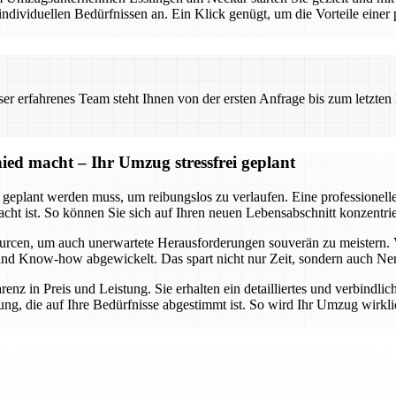
viduellen Bedürfnissen an. Ein Klick genügt, um die Vorteile einer pr
 erfahrenes Team steht Ihnen von der ersten Anfrage bis zum letzten Ka
ed macht – Ihr Umzug stressfrei geplant
t geplant werden muss, um reibungslos zu verlaufen. Eine professionel
dacht ist. So können Sie sich auf Ihren neuen Lebensabschnitt konzent
urcen, um auch unerwartete Herausforderungen souverän zu meistern. 
lt und Know-how abgewickelt. Das spart nicht nur Zeit, sondern auch Ne
arenz in Preis und Leistung. Sie erhalten ein detailliertes und verbindl
ng, die auf Ihre Bedürfnisse abgestimmt ist. So wird Ihr Umzug wirklic