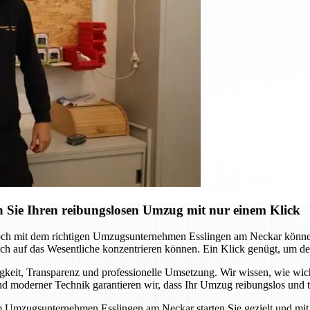
 Sie Ihren reibungslosen Umzug mit nur einem Klick
och mit dem richtigen Umzugsunternehmen Esslingen am Neckar können 
 auf das Wesentliche konzentrieren können. Ein Klick genügt, um den s
it, Transparenz und professionelle Umsetzung. Wir wissen, wie wichtig
 moderner Technik garantieren wir, dass Ihr Umzug reibungslos und te
m Umzugsunternehmen Esslingen am Neckar starten Sie gezielt und mit S