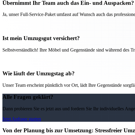
Übernimmt Ihr Team auch das Ein- und Auspacken?
Ja, unser Full-Service-Paket umfasst auf Wunsch auch das professio
Ist mein Umzugsgut versichert?
Selbstverständlich! Ihre Möbel und Gegenstände sind während des Tra
Wie läuft der Umzugstag ab?
Unser Team erscheint pünktlich vor Ort, lädt Ihre Gegenstände sorgfälti
Alle Fragen geklärt?
Dann probieren Sie es jetzt aus und fordern Sie Ihr individuelles Ang
Jetzt Anfrage starten
Von der Planung bis zur Umsetzung: Stressfreier U