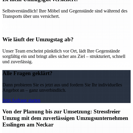
Selbstverständlich! Ihre Möbel und Gegenstände sind während des
Transports über uns versichert.
Wie läuft der Umzugstag ab?
Unser Team erscheint pünktlich vor Ort, lädt Ihre Gegenstände
sorgfältig ein und bringt alles sicher ans Ziel – strukturiert, schnell
und zuverlässig.
Alle Fragen geklärt?
Dann probieren Sie es jetzt aus und fordern Sie Ihr individuelles
Angebot an – ganz unverbindlich.
Jetzt Anfrage starten
Von der Planung bis zur Umsetzung: Stressfreier
Umzug mit dem zuverlässigen Umzugsunternehmen
Esslingen am Neckar