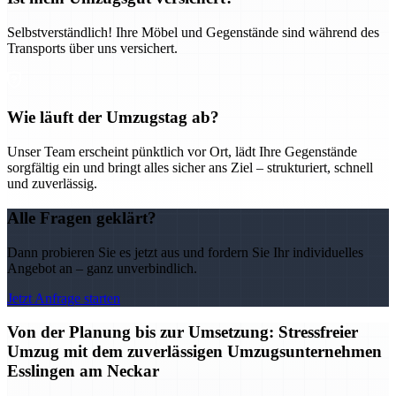
Selbstverständlich! Ihre Möbel und Gegenstände sind während des
Transports über uns versichert.
Wie läuft der Umzugstag ab?
Unser Team erscheint pünktlich vor Ort, lädt Ihre Gegenstände
sorgfältig ein und bringt alles sicher ans Ziel – strukturiert, schnell
und zuverlässig.
Alle Fragen geklärt?
Dann probieren Sie es jetzt aus und fordern Sie Ihr individuelles
Angebot an – ganz unverbindlich.
Jetzt Anfrage starten
Von der Planung bis zur Umsetzung: Stressfreier
Umzug mit dem zuverlässigen Umzugsunternehmen
Esslingen am Neckar