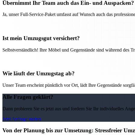
Übernimmt Ihr Team auch das Ein- und Auspacken?
Ja, unser Full-Service-Paket umfasst auf Wunsch auch das professio
Ist mein Umzugsgut versichert?
Selbstverständlich! Ihre Möbel und Gegenstände sind während des Tra
Wie läuft der Umzugstag ab?
Unser Team erscheint pünktlich vor Ort, lädt Ihre Gegenstände sorgfälti
Alle Fragen geklärt?
Dann probieren Sie es jetzt aus und fordern Sie Ihr individuelles Ang
Jetzt Anfrage starten
Von der Planung bis zur Umsetzung: Stressfreier U