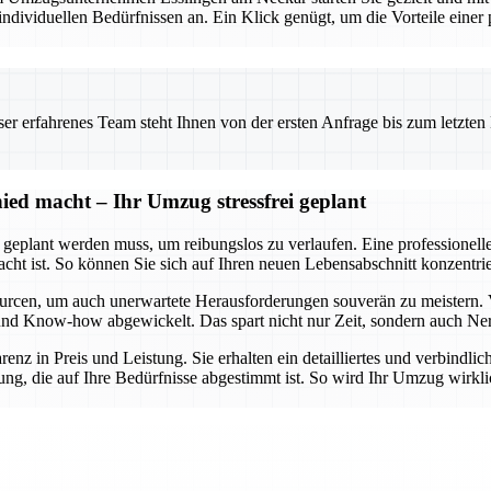
viduellen Bedürfnissen an. Ein Klick genügt, um die Vorteile einer pr
 erfahrenes Team steht Ihnen von der ersten Anfrage bis zum letzten Ka
ed macht – Ihr Umzug stressfrei geplant
t geplant werden muss, um reibungslos zu verlaufen. Eine professionel
dacht ist. So können Sie sich auf Ihren neuen Lebensabschnitt konzent
urcen, um auch unerwartete Herausforderungen souverän zu meistern. 
lt und Know-how abgewickelt. Das spart nicht nur Zeit, sondern auch Ne
arenz in Preis und Leistung. Sie erhalten ein detailliertes und verbindl
ng, die auf Ihre Bedürfnisse abgestimmt ist. So wird Ihr Umzug wirklic