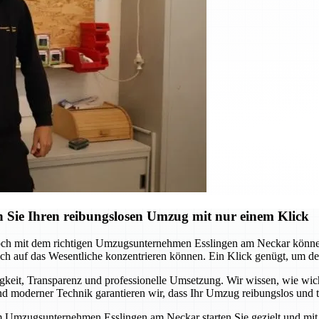
 Sie Ihren reibungslosen Umzug mit nur einem Klick
och mit dem richtigen Umzugsunternehmen Esslingen am Neckar können 
 auf das Wesentliche konzentrieren können. Ein Klick genügt, um den s
it, Transparenz und professionelle Umsetzung. Wir wissen, wie wichtig
 moderner Technik garantieren wir, dass Ihr Umzug reibungslos und te
m Umzugsunternehmen Esslingen am Neckar starten Sie gezielt und mit S