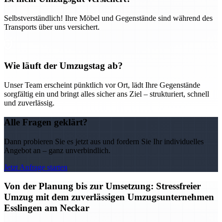
Selbstverständlich! Ihre Möbel und Gegenstände sind während des
Transports über uns versichert.
Wie läuft der Umzugstag ab?
Unser Team erscheint pünktlich vor Ort, lädt Ihre Gegenstände
sorgfältig ein und bringt alles sicher ans Ziel – strukturiert, schnell
und zuverlässig.
Alle Fragen geklärt?
Dann probieren Sie es jetzt aus und fordern Sie Ihr individuelles
Angebot an – ganz unverbindlich.
Jetzt Anfrage starten
Von der Planung bis zur Umsetzung: Stressfreier
Umzug mit dem zuverlässigen Umzugsunternehmen
Esslingen am Neckar