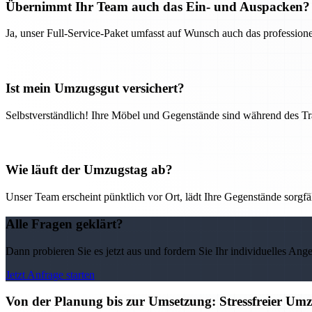
Übernimmt Ihr Team auch das Ein- und Auspacken?
Ja, unser Full-Service-Paket umfasst auf Wunsch auch das professio
Ist mein Umzugsgut versichert?
Selbstverständlich! Ihre Möbel und Gegenstände sind während des Tra
Wie läuft der Umzugstag ab?
Unser Team erscheint pünktlich vor Ort, lädt Ihre Gegenstände sorgfälti
Alle Fragen geklärt?
Dann probieren Sie es jetzt aus und fordern Sie Ihr individuelles Ang
Jetzt Anfrage starten
Von der Planung bis zur Umsetzung: Stressfreier U