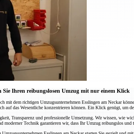
 Sie Ihren reibungslosen Umzug mit nur einem Klick
och mit dem richtigen Umzugsunternehmen Esslingen am Neckar können 
 auf das Wesentliche konzentrieren können. Ein Klick genügt, um den s
it, Transparenz und professionelle Umsetzung. Wir wissen, wie wichtig
 moderner Technik garantieren wir, dass Ihr Umzug reibungslos und te
m Umzugsunternehmen Esslingen am Neckar starten Sie gezielt und mit S