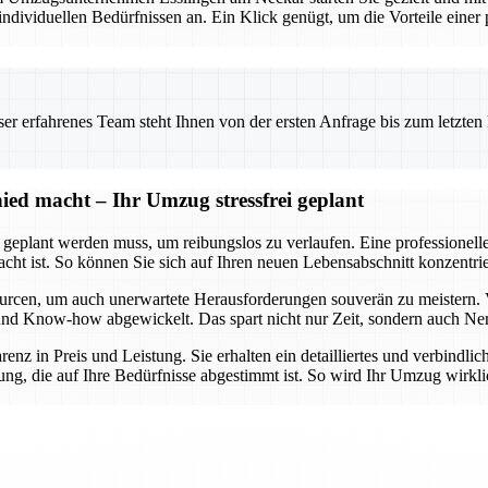
viduellen Bedürfnissen an. Ein Klick genügt, um die Vorteile einer pr
 erfahrenes Team steht Ihnen von der ersten Anfrage bis zum letzten Ka
ed macht – Ihr Umzug stressfrei geplant
t geplant werden muss, um reibungslos zu verlaufen. Eine professionel
dacht ist. So können Sie sich auf Ihren neuen Lebensabschnitt konzent
urcen, um auch unerwartete Herausforderungen souverän zu meistern. 
lt und Know-how abgewickelt. Das spart nicht nur Zeit, sondern auch Ne
arenz in Preis und Leistung. Sie erhalten ein detailliertes und verbindl
ng, die auf Ihre Bedürfnisse abgestimmt ist. So wird Ihr Umzug wirklic