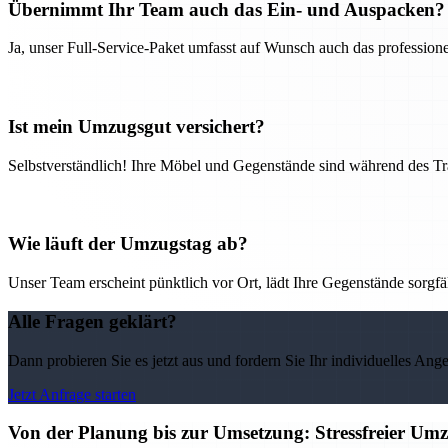
Übernimmt Ihr Team auch das Ein- und Auspacken?
Ja, unser Full-Service-Paket umfasst auf Wunsch auch das professio
Ist mein Umzugsgut versichert?
Selbstverständlich! Ihre Möbel und Gegenstände sind während des Tra
Wie läuft der Umzugstag ab?
Unser Team erscheint pünktlich vor Ort, lädt Ihre Gegenstände sorgfälti
Alle Fragen geklärt?
Dann probieren Sie es jetzt aus und fordern Sie Ihr individuelles Ang
Jetzt Anfrage starten
Von der Planung bis zur Umsetzung: Stressfreier U