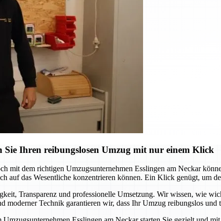
 Sie Ihren reibungslosen Umzug mit nur einem Klick
och mit dem richtigen Umzugsunternehmen Esslingen am Neckar können 
 auf das Wesentliche konzentrieren können. Ein Klick genügt, um den s
it, Transparenz und professionelle Umsetzung. Wir wissen, wie wichtig
 moderner Technik garantieren wir, dass Ihr Umzug reibungslos und te
m Umzugsunternehmen Esslingen am Neckar starten Sie gezielt und mit S