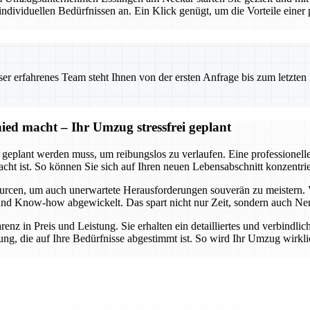
viduellen Bedürfnissen an. Ein Klick genügt, um die Vorteile einer pr
 erfahrenes Team steht Ihnen von der ersten Anfrage bis zum letzten Ka
ed macht – Ihr Umzug stressfrei geplant
t geplant werden muss, um reibungslos zu verlaufen. Eine professionel
dacht ist. So können Sie sich auf Ihren neuen Lebensabschnitt konzent
urcen, um auch unerwartete Herausforderungen souverän zu meistern. 
lt und Know-how abgewickelt. Das spart nicht nur Zeit, sondern auch Ne
arenz in Preis und Leistung. Sie erhalten ein detailliertes und verbindl
ng, die auf Ihre Bedürfnisse abgestimmt ist. So wird Ihr Umzug wirklic