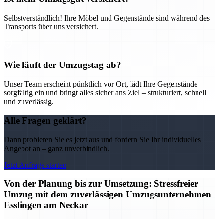
Selbstverständlich! Ihre Möbel und Gegenstände sind während des
Transports über uns versichert.
Wie läuft der Umzugstag ab?
Unser Team erscheint pünktlich vor Ort, lädt Ihre Gegenstände
sorgfältig ein und bringt alles sicher ans Ziel – strukturiert, schnell
und zuverlässig.
Alle Fragen geklärt?
Dann probieren Sie es jetzt aus und fordern Sie Ihr individuelles
Angebot an – ganz unverbindlich.
Jetzt Anfrage starten
Von der Planung bis zur Umsetzung: Stressfreier
Umzug mit dem zuverlässigen Umzugsunternehmen
Esslingen am Neckar