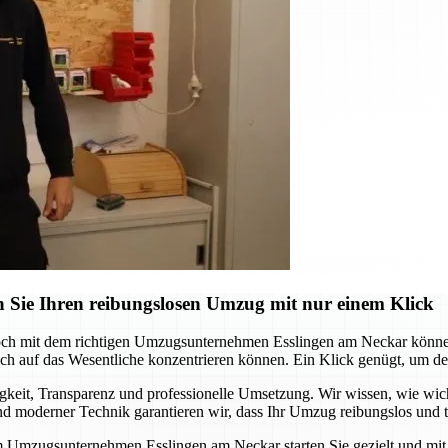
 Sie Ihren reibungslosen Umzug mit nur einem Klick
och mit dem richtigen Umzugsunternehmen Esslingen am Neckar können 
 auf das Wesentliche konzentrieren können. Ein Klick genügt, um den s
it, Transparenz und professionelle Umsetzung. Wir wissen, wie wichtig
 moderner Technik garantieren wir, dass Ihr Umzug reibungslos und te
m Umzugsunternehmen Esslingen am Neckar starten Sie gezielt und mit S