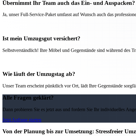
Übernimmt Ihr Team auch das Ein- und Auspacken?
Ja, unser Full-Service-Paket umfasst auf Wunsch auch das professio
Ist mein Umzugsgut versichert?
Selbstverständlich! Ihre Möbel und Gegenstände sind während des Tra
Wie läuft der Umzugstag ab?
Unser Team erscheint pünktlich vor Ort, lädt Ihre Gegenstände sorgfälti
Alle Fragen geklärt?
Dann probieren Sie es jetzt aus und fordern Sie Ihr individuelles Ang
Jetzt Anfrage starten
Von der Planung bis zur Umsetzung: Stressfreier U