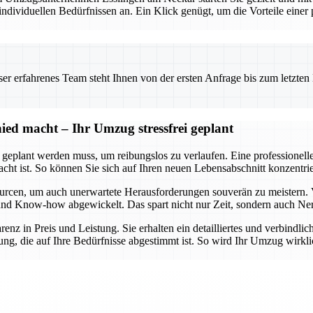
viduellen Bedürfnissen an. Ein Klick genügt, um die Vorteile einer pr
 erfahrenes Team steht Ihnen von der ersten Anfrage bis zum letzten Ka
ed macht – Ihr Umzug stressfrei geplant
t geplant werden muss, um reibungslos zu verlaufen. Eine professionel
dacht ist. So können Sie sich auf Ihren neuen Lebensabschnitt konzent
urcen, um auch unerwartete Herausforderungen souverän zu meistern. 
lt und Know-how abgewickelt. Das spart nicht nur Zeit, sondern auch Ne
arenz in Preis und Leistung. Sie erhalten ein detailliertes und verbindl
ng, die auf Ihre Bedürfnisse abgestimmt ist. So wird Ihr Umzug wirklic