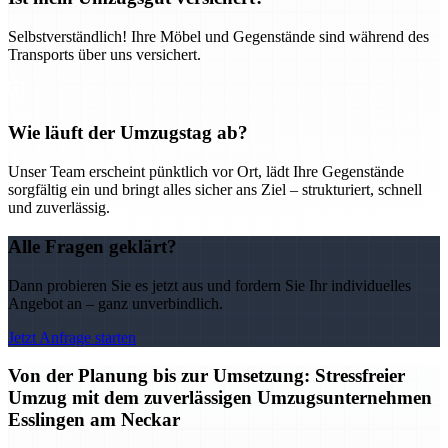
Selbstverständlich! Ihre Möbel und Gegenstände sind während des
Transports über uns versichert.
Wie läuft der Umzugstag ab?
Unser Team erscheint pünktlich vor Ort, lädt Ihre Gegenstände
sorgfältig ein und bringt alles sicher ans Ziel – strukturiert, schnell
und zuverlässig.
Alle Fragen geklärt?
Dann probieren Sie es jetzt aus und fordern Sie Ihr individuelles
Angebot an – ganz unverbindlich.
Jetzt Anfrage starten
Von der Planung bis zur Umsetzung: Stressfreier
Umzug mit dem zuverlässigen Umzugsunternehmen
Esslingen am Neckar