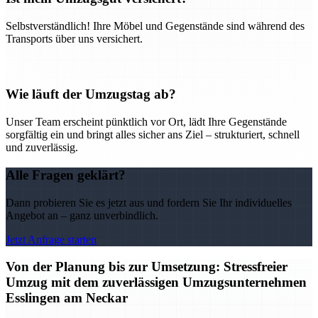
Selbstverständlich! Ihre Möbel und Gegenstände sind während des
Transports über uns versichert.
Wie läuft der Umzugstag ab?
Unser Team erscheint pünktlich vor Ort, lädt Ihre Gegenstände
sorgfältig ein und bringt alles sicher ans Ziel – strukturiert, schnell
und zuverlässig.
Alle Fragen geklärt?
Dann probieren Sie es jetzt aus und fordern Sie Ihr individuelles
Angebot an – ganz unverbindlich.
Jetzt Anfrage starten
Von der Planung bis zur Umsetzung: Stressfreier
Umzug mit dem zuverlässigen Umzugsunternehmen
Esslingen am Neckar