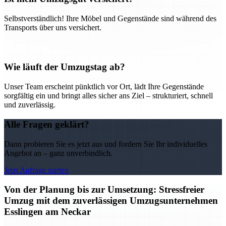
Selbstverständlich! Ihre Möbel und Gegenstände sind während des
Transports über uns versichert.
Wie läuft der Umzugstag ab?
Unser Team erscheint pünktlich vor Ort, lädt Ihre Gegenstände
sorgfältig ein und bringt alles sicher ans Ziel – strukturiert, schnell
und zuverlässig.
Alle Fragen geklärt?
Dann probieren Sie es jetzt aus und fordern Sie Ihr individuelles
Angebot an – ganz unverbindlich.
Jetzt Anfrage starten
Von der Planung bis zur Umsetzung: Stressfreier
Umzug mit dem zuverlässigen Umzugsunternehmen
Esslingen am Neckar