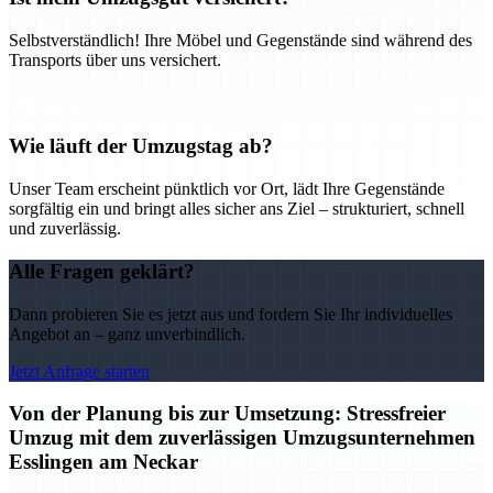
Selbstverständlich! Ihre Möbel und Gegenstände sind während des
Transports über uns versichert.
Wie läuft der Umzugstag ab?
Unser Team erscheint pünktlich vor Ort, lädt Ihre Gegenstände
sorgfältig ein und bringt alles sicher ans Ziel – strukturiert, schnell
und zuverlässig.
Alle Fragen geklärt?
Dann probieren Sie es jetzt aus und fordern Sie Ihr individuelles
Angebot an – ganz unverbindlich.
Jetzt Anfrage starten
Von der Planung bis zur Umsetzung: Stressfreier
Umzug mit dem zuverlässigen Umzugsunternehmen
Esslingen am Neckar