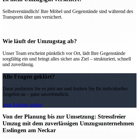
Selbstverständlich! Ihre Möbel und Gegenstände sind während des
Transports über uns versichert.
Wie läuft der Umzugstag ab?
Unser Team erscheint pünktlich vor Ort, lädt Ihre Gegenstände
sorgfältig ein und bringt alles sicher ans Ziel – strukturiert, schnell
und zuverlässig.
Alle Fragen geklärt?
Dann probieren Sie es jetzt aus und fordern Sie Ihr individuelles
Angebot an – ganz unverbindlich.
Jetzt Anfrage starten
Von der Planung bis zur Umsetzung: Stressfreier
Umzug mit dem zuverlässigen Umzugsunternehmen
Esslingen am Neckar