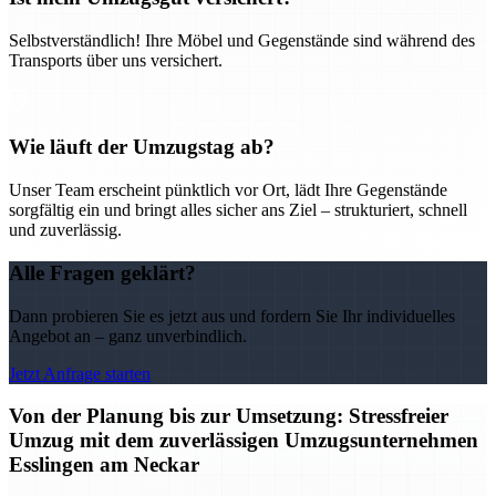
Selbstverständlich! Ihre Möbel und Gegenstände sind während des
Transports über uns versichert.
Wie läuft der Umzugstag ab?
Unser Team erscheint pünktlich vor Ort, lädt Ihre Gegenstände
sorgfältig ein und bringt alles sicher ans Ziel – strukturiert, schnell
und zuverlässig.
Alle Fragen geklärt?
Dann probieren Sie es jetzt aus und fordern Sie Ihr individuelles
Angebot an – ganz unverbindlich.
Jetzt Anfrage starten
Von der Planung bis zur Umsetzung: Stressfreier
Umzug mit dem zuverlässigen Umzugsunternehmen
Esslingen am Neckar